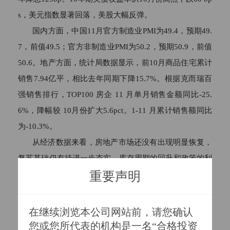
s，美元指数显著回落，美股大幅反弹。
国内方面，中国11月官方制造业PMI为49.4，预期49.
7，前值49.5；官方非制造业PMI为50.2，预期50.9，前值
50.6。地产方面，统计局数据显示，前10月商品住宅累计
销售7.94亿平，相比去年同期下降15.7%。根据克而瑞百
强销售排行，TOP100 房企 11 月单月销售金额同比-25.
6%，降幅较 10月份扩大5.6pct。1-11 月累计销售额同比
为-10.3%。
从经济数据来看，房地产市场还没有出现明显恢复，
复苏基础仍有待进一步夯实，库存周期的回升和政策的利
重要声明
好可能要在1-2个季度内发挥实质性作用。
产业层面，汽车和电子等行业维持高景气度，11月生
产经营活动预期指数为55.8%，继续回升。广州车展新车
在继续浏览本公司网站前，请您确认
密集发布，“智驾”、“高压快充”等高阶配置进一步下探到
您或您所代表的机构是一名“合格投资