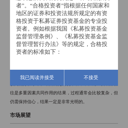
20万元以下车型。华为开放车BU业务的股权合作，打造
者”。“合格投资者”指根据任何国家和
地区的证券和投资法规所规定的有资
中国版的博世和FSD，或加速L3以上智能驾驶的商业落
格投资于私募证券投资基金的专业投
地。
资者。例如根据我国《私募投资基金
市场层面，沪深300经过长达两年半的调整，整体估
监督管理条例》、《私募投资基金监
值水平已不高，我们认为市场当前正处于中长期非常重要
督管理暂行办法》等的规定，合格投
的底部区域。从结构上来看，不同类型的资产估值分位不
资者的标准如下：

均衡，与宏观经济相关性强的资产由于短期的经济压力，
处于相对低的分位；产业发展前景好的部分标的，前期已
有不错表现，股价隐含了不低的增长预期，股价处于相对
我已阅读并接受
不接受
一、具备相应风险识别能力和风险承
较高的分位水平。结合历史情况来看，中长期重要底部往
担能力，投资于单只私募基金的金额
往是多重因素共同作用的结果，过程通常会比较复杂，但
不低于100万元且符合下列相关标准的
单位和个人：

仍需保持信心，结果一定是非常光明的。
市场展望
1、净资产不低于1000万元的单位；
