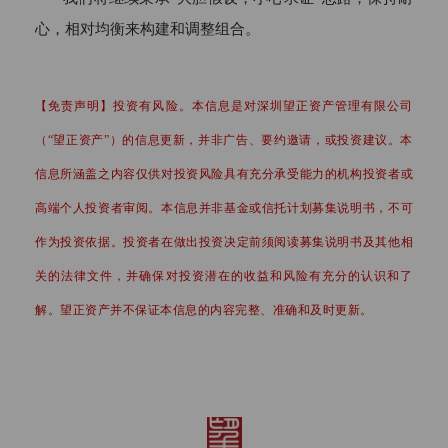
管理人及其从业人员；

心，相对均衡来构建和调整组合。
4、中国证监会规定的其他投资者。

【免责声明】投资有风险。本信息是对深圳望正资产管理有限公司
（“望正资产”）的信息更新，并非广告、要约邀请，或投资建议。本
如果您继续访问或使用本网站及其所
信息所涵盖之内容仅供对投资风险具有充分承受能力的机构投资者或
载资料，即表明您声明及保证您或您
所代表的机构为“合格投资者”，并将
高端个人投资者审阅。本信息并非基金或信托计划募集说明书，不可
遵守对您适用的司法区域的有关法律
作为投资依据。投资者在做出投资决定前须阅读募集说明书及其他相
及法规，同意并接受以下条款及相关
关的法律文件，并确保对投资潜在的收益和风险有充分的认识和了
约束。如果您不符合“合格投资者”标
解。望正资产并不保证本信息的内容完整、准确和及时更新。
准或不同意下列条款及相关约束，请
勿继续访问或使用本网站及其所载信
息及资料。
