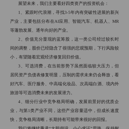
2、金融资产不低于300万元或者最近
展望未来，我们主要看好四类资产的投资机会：
三年个人年均收入不低于50万元的个
1、紧跟时代浪潮，寻找3-5年内有突破性进展的新兴
人。(前款所称金融资产包括银行存
产业，主要包括分布在AI应用、智能汽车、机器人、MR
款、股票、债券、基金份额、资产管
等蓬勃发展、逐年向好的产业。
理计划、银行理财产品、信托计划、
2、价值充分显现的蓝筹股，这一类公司经过较长时
保险产品、期货权益等。)

间的调整，股价已经隐含了很强的悲观预期，下行风险较
小，有望随着宏观经济修复回归价值。
3、可选消费，在当前形势下虽然面临较大压力，但
二、下列投资者视为合格投资者：

居民资产负债表修复明显，压制的需求未来仍会释放，看
1、社会保障基金、企业年金等养老基
好汽车、医疗服务、中高端化妆品、次高端白酒、境内外
金、慈善基金等社会公益基金；

旅游等可选消费未来的发展潜力。
4、细分行业中竞争格局明确，发展前景好的优质企
2、依法设立并在基金业协会备案的投
资计划；

业，与第1类产业不同，这些产业容量适中，但成长速度
快，竞争格局清晰，长期持有可能带来很好的回报。
3、投资于所管理私募基金的私募基金
我们将继续秉承“大胆假设，小心求证”思路，保持耐