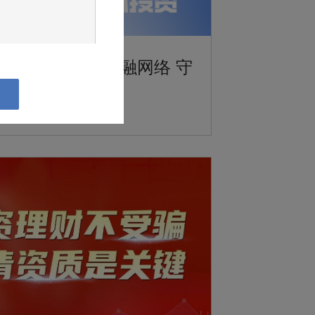
费者权益 || 清朗金融网络 守
投资
8日
者”，并将遵守对您适
准或不同意下列条款及
素，并寻求适当的专
表现。本网站所提供
不向浏览该资料人士