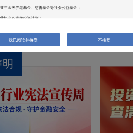
业年金等养老基金、慈善基金等社会公益基金；

业协会备案的投资计划；

年“5·15全国投资者保护宣传
315消
基金的私募基金管理人及其从业人员；

护安心
我已阅读并接受
不接受
其他投资者。

4日
2026年3月1

用本网站及其所载资料，即表明您声明及保证您或您所代表的机构为“合格投资
声明
法律及法规，同意并接受以下条款及相关约束。如果您不符合“合格投资者”标
问或使用本网站及其所载信息及资料。

者应详细审阅产品的发售文件以获取进一步资料，了解有关投资所涉及的风险因
产品净值及其收益存在涨跌可能，过往的产品业绩数据并不预示产品未来的业绩
或咨询意见，投资者不应依赖本网站所提供的信息及资料作出投资决策。

资料有关的所有版权、专利权、知识产权及其他产权均为本公司所有。本公司概
方式转移任何种类的权利。