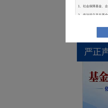
1、社会保障基金、企
2、依法设立并在基金
2026
3、投资于所管理私募
日”
4、中国证监会规定的
2026年5月1
如果您继续访问或使
严正
用的司法区域的有关
相关约束，请勿继续访
投资涉及风险，投资
业投资和咨询意见。
的资料并非投资建议
与本网站所载信息及
发出、转让或以任何