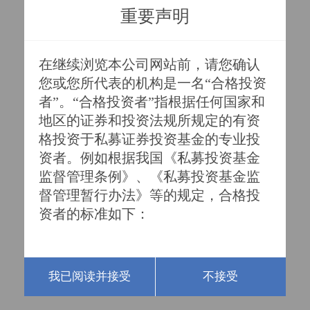
同的相关规定，望正资产决定于2023年4月7日起暂停
重要声明
严正声明
旗下存续私募基金产品对新客户的申购开放，已持有
产品的投资者追加申购不受影响。暂停新客户申购期
在继续浏览本公司网站前，请您确认
间，赎回业务正常办理。后续如有调整，我司将另行
您或您所代表的机构是一名“合格投资
公告。
者”。“合格投资者”指根据任何国家和
感谢您对望正资产一直以来的信任和支持！
地区的证券和投资法规所规定的有资
格投资于私募证券投资基金的专业投
深圳望正资产管理有限公司
资者。例如根据我国《私募投资基金
监督管理条例》、《私募投资基金监
2023
年4月6日
督管理暂行办法》等的规定，合格投
资者的标准如下：

我已阅读并接受
不接受
一、具备相应风险识别能力和风险承
担能力，投资于单只私募基金的金额