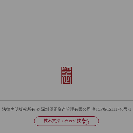
不低于100万元且符合下列相关标准的
单位和个人：

1、净资产不低于1000万元的单位；

2、金融资产不低于300万元或者最近
三年个人年均收入不低于50万元的个
人。(前款所称金融资产包括银行存
款、股票、债券、基金份额、资产管
理计划、银行理财产品、信托计划、
保险产品、期货权益等。)

二、下列投资者视为合格投资者：

法律声明版权所有 © 深圳望正资产管理有限公司 粤ICP备15111746号-1

技术支持：石云科技
1、社会保障基金、企业年金等养老基
金、慈善基金等社会公益基金；
